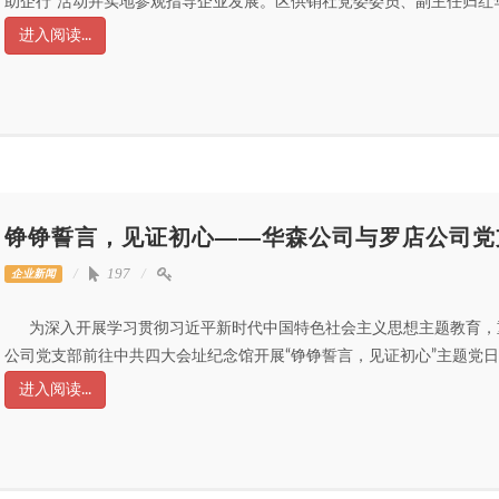
助企行”活动并实地参观指导企业发展。区供销社党委委员、副主任归红华
进入阅读...
铮铮誓言，见证初心——华森公司与罗店公司党
197
企业新闻
为深入开展学习贯彻习近平新时代中国特色社会主义思想主题教育，重
公司党支部前往中共四大会址纪念馆开展“铮铮誓言，见证初心”主题党日
进入阅读...